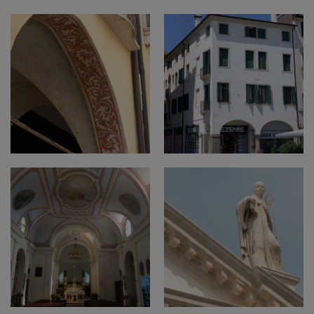
+
+
+
+