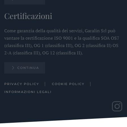
Certificazioni
Come garanzia della qualità dei servizi, Garalin Srl può
vantare la certificazione ISO 9001 e la qualifica SOA OS7
(classifica III), OG 1 (classifica III), OG 2 (classifica II) OS
2-A (classifica III), OG 12 (classifica II).
CONTINUA
PRIVACY POLICY
COOKIE POLICY
INFORMAZIONI LEGALI