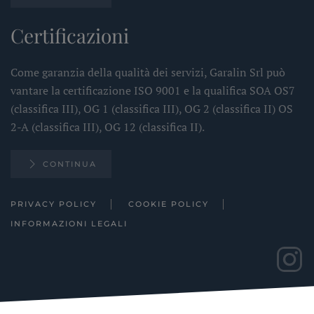
Certificazioni
Come garanzia della qualità dei servizi, Garalin Srl può
vantare la certificazione ISO 9001 e la qualifica SOA OS7
(classifica III), OG 1 (classifica III), OG 2 (classifica II) OS
2-A (classifica III), OG 12 (classifica II).
CONTINUA
PRIVACY POLICY
COOKIE POLICY
INFORMAZIONI LEGALI