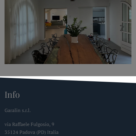
Info
Garalin s.r.l.
via Raffaele Fulgosio, 9
35124 Padova (PD) Italia